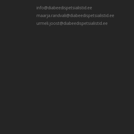
info@diabeedispetsialistid.ee
maarja.randvali@diabeedispetsialistid.ee
urmeli.joost@diabeedispetsialistid.ee