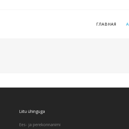
ГЛАВНАЯ
Liitu ühinguga
Ees- ja perekonnanimi